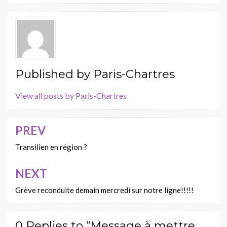
Published by
Paris-Chartres
View all posts by Paris-Chartres
PREV
Navigation
de
Transilien en région ?
l’article
NEXT
Grève reconduite demain mercredi sur notre ligne!!!!!
0 Replies to “Message à mettre