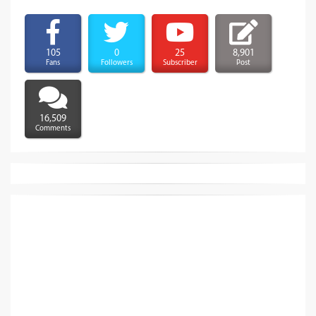
105
0
25
8,901
Fans
Followers
Subscriber
Post
16,509
Comments