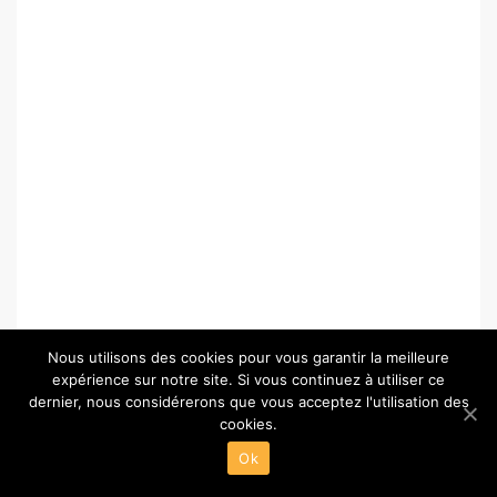
Nous utilisons des cookies pour vous garantir la meilleure
expérience sur notre site. Si vous continuez à utiliser ce
dernier, nous considérerons que vous acceptez l'utilisation des
cookies.
© Copyright 2026 –
Paris-Chartres.fr
Ok
Wisteria Theme by
WPFriendship
⋅
Powered by
WordPress