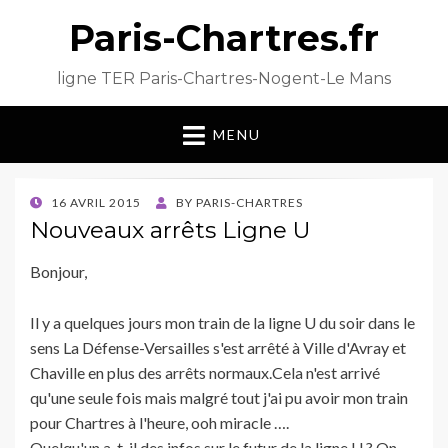
Paris-Chartres.fr
ligne TER Paris-Chartres-Nogent-Le Mans
MENU
POSTED
16 AVRIL 2015
BY
PARIS-CHARTRES
ON
Nouveaux arrêts Ligne U
Bonjour,
Il y a quelques jours mon train de la ligne U du soir dans le
sens La Défense-Versailles s'est arrêté à Ville d'Avray et
Chaville en plus des arrêts normaux.Cela n'est arrivé
qu'une seule fois mais malgré tout j'ai pu avoir mon train
pour Chartres à l'heure, ooh miracle ….
Quelqu'un a-t-il des infos sur le futur de la ligne U ? On