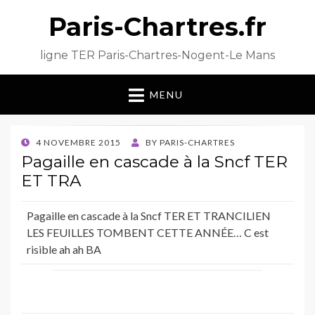
Paris-Chartres.fr
ligne TER Paris-Chartres-Nogent-Le Mans
MENU
POSTED
4 NOVEMBRE 2015
BY
PARIS-CHARTRES
ON
Pagaille en cascade à la Sncf TER
ET TRA
Pagaille en cascade à la Sncf TER ET TRANCILIEN
LES FEUILLES TOMBENT CETTE ANNÉE… C est
risible ah ah BA