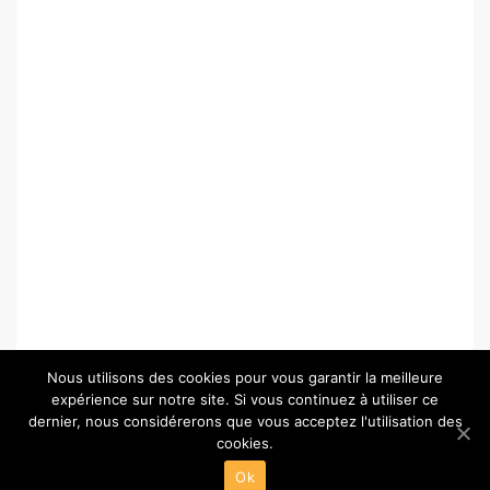
Nous utilisons des cookies pour vous garantir la meilleure
expérience sur notre site. Si vous continuez à utiliser ce
dernier, nous considérerons que vous acceptez l'utilisation des
cookies.
© Copyright 2026 –
Paris-Chartres.fr
Ok