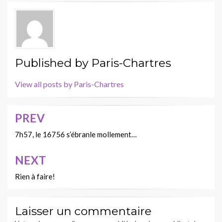
Published by
Paris-Chartres
View all posts by Paris-Chartres
PREV
Navigation
de
7h57, le 16756 s’ébranle mollement…
l’article
NEXT
Rien à faire!
Laisser un commentaire