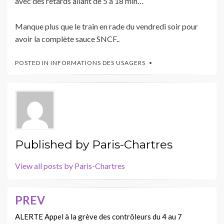
avec des retards allant de 5 à 18 min…
Manque plus que le train en rade du vendredi soir pour
avoir la complète sauce SNCF..
POSTED IN
INFORMATIONS DES USAGERS
Published by
Paris-Chartres
View all posts by Paris-Chartres
PREV
Navigation
de
ALERTE Appel à la grève des contrôleurs du 4 au 7