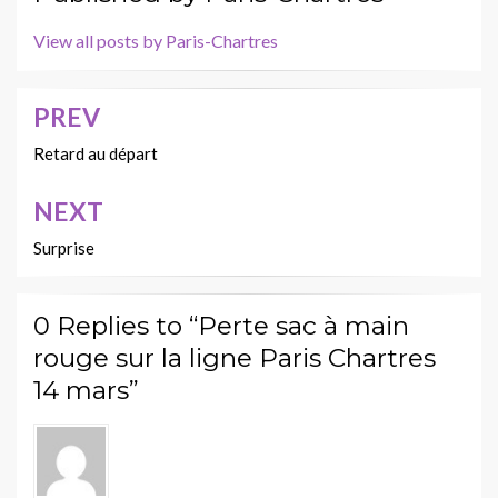
View all posts by Paris-Chartres
PREV
Navigation
de
Retard au départ
l’article
NEXT
Surprise
0 Replies to “Perte sac à main
rouge sur la ligne Paris Chartres
14 mars”