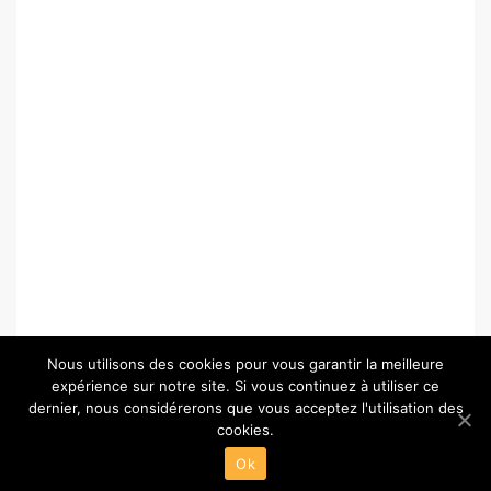
Nous utilisons des cookies pour vous garantir la meilleure
expérience sur notre site. Si vous continuez à utiliser ce
dernier, nous considérerons que vous acceptez l'utilisation des
cookies.
© Copyright 2026 –
Paris-Chartres.fr
Ok
Wisteria Theme by
WPFriendship
⋅
Powered by
WordPress