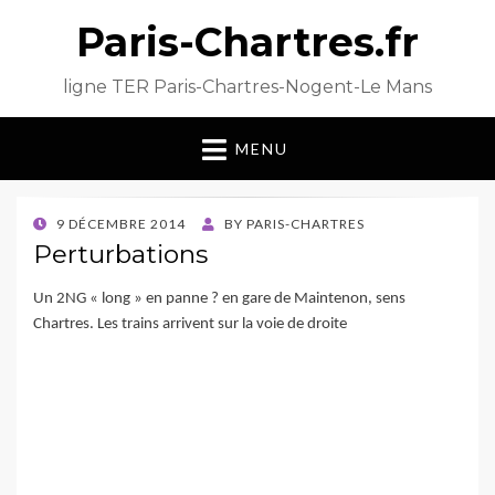
Paris-Chartres.fr
ligne TER Paris-Chartres-Nogent-Le Mans
MENU
POSTED
9 DÉCEMBRE 2014
BY
PARIS-CHARTRES
ON
Perturbations
Un 2NG « long » en panne ? en gare de Maintenon, sens
Chartres. Les trains arrivent sur la voie de droite