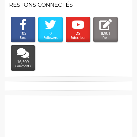
RESTONS CONNECTÉS
105
0
25
8,901
Fans
Followers
Subscriber
Post
16,509
Comments