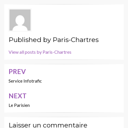
Published by
Paris-Chartres
View all posts by Paris-Chartres
PREV
Navigation
de
Service Infotrafic
l’article
NEXT
Le Parisien
Laisser un commentaire