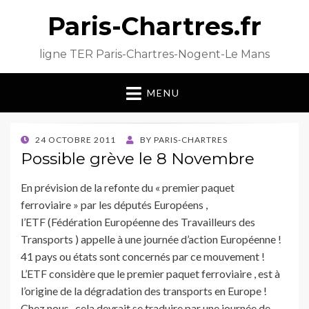
Paris-Chartres.fr
ligne TER Paris-Chartres-Nogent-Le Mans
MENU
POSTED
24 OCTOBRE 2011
BY
PARIS-CHARTRES
ON
Possible grève le 8 Novembre
En prévision de la refonte du « premier paquet
ferroviaire » par les députés Européens ,
l’ETF (Fédération Européenne des Travailleurs des
Transports ) appelle à une journée d’action Européenne !
41 pays ou états sont concernés par ce mouvement !
L’ETF considère que le premier paquet ferroviaire , est à
l’origine de la dégradation des transports en Europe !
Chez nous , cela devrait se traduire par une journée de