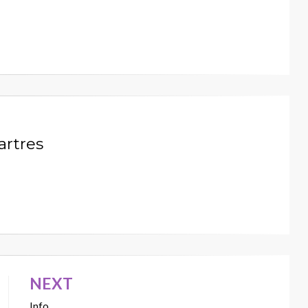
artres
NEXT
Info