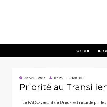
ACCUEIL
INFO
POSTED
22 AVRIL 2015
BY
PARIS-CHARTRES
ON
Priorité au Transilie
Le PADO venant de Dreux est retardé par les t