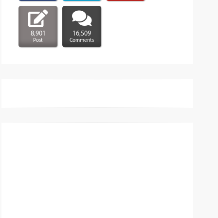
8,901
16,509
Post
Comments