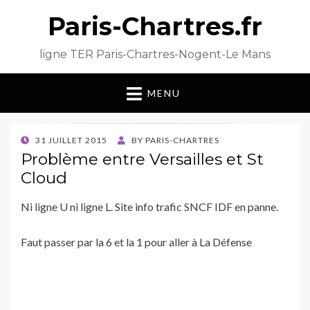
Paris-Chartres.fr
ligne TER Paris-Chartres-Nogent-Le Mans
MENU
POSTED
31 JUILLET 2015
BY
PARIS-CHARTRES
ON
Problème entre Versailles et St
Cloud
Ni ligne U ni ligne L. Site info trafic SNCF IDF en panne.
Faut passer par la 6 et la 1 pour aller à La Défense