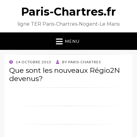
Paris-Chartres.fr
ligne TER Paris-Chartres-Nogent-Le Mans
MENU
POSTED
14 OCTOBRE 2015
BY
PARIS-CHARTRES
ON
Que sont les nouveaux Régio2N
devenus?