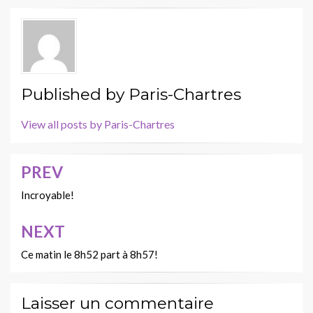
Published by
Paris-Chartres
View all posts by Paris-Chartres
PREV
Navigation
de
Incroyable!
l’article
NEXT
Ce matin le 8h52 part à 8h57!
Laisser un commentaire