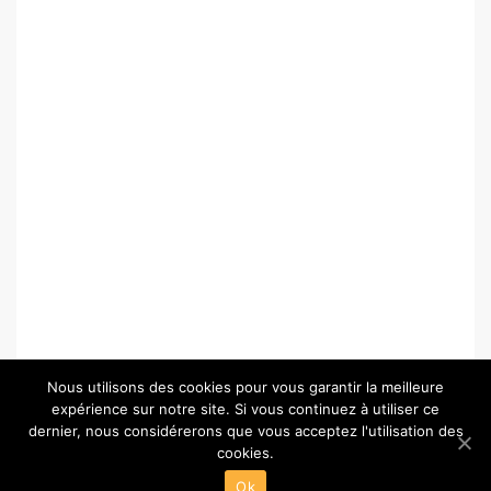
Nous utilisons des cookies pour vous garantir la meilleure
expérience sur notre site. Si vous continuez à utiliser ce
dernier, nous considérerons que vous acceptez l'utilisation des
cookies.
© Copyright 2026 –
Paris-Chartres.fr
Ok