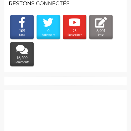
RESTONS CONNECTÉS
105
0
25
8,901
Fans
Followers
Subscriber
Post
16,509
Comments