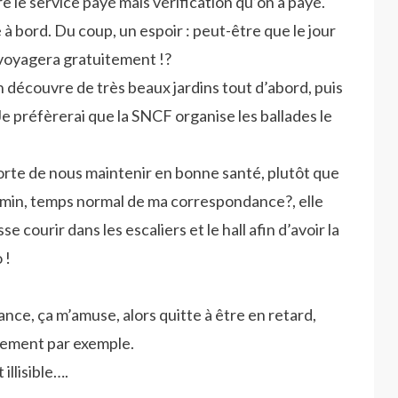
e le service payé mais vérification qu’on a payé.
à bord. Du coup, un espoir : peut-être que le jour
n voyagera gratuitement !?
 découvre de très beaux jardins tout d’abord, puis
 Je préfèrerai que la SNCF organise les ballades le
sorte de nous maintenir en bonne santé, plutôt que
12 min, temps normal de ma correspondance?, elle
 courir dans les escaliers et le hall afin d’avoir la
 !
dance, ça m’amuse, alors quitte à être en retard,
usement par exemple.
illisible….