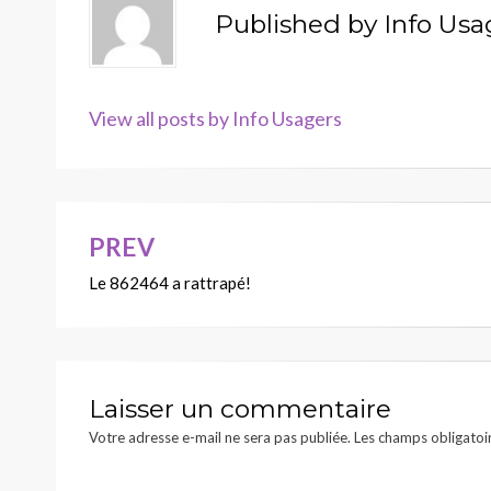
Published by
Info Usa
View all posts by Info Usagers
PREV
Navigation
Le 862464 a rattrapé!
de
l’article
Laisser un commentaire
Votre adresse e-mail ne sera pas publiée.
Les champs obligatoi