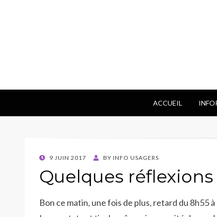
ACCUEIL
INFO
POSTED
9 JUIN 2017
BY
INFO USAGERS
ON
Quelques réflexions
Bon ce matin, une fois de plus, retard du 8h55 à