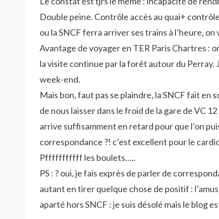
Le constat est tjrs le même : incapacité de rendr
Double peine. Contrôle accès au quai+ contrôle 
ou la SNCF ferra arriver ses trains à l’heure, o
Avantage de voyager en TER Paris Chartres : on
la visite continue par la forêt autour du Perray.
week-end.
Mais bon, faut pas se plaindre, la SNCF fait en 
de nous laisser dans le froid de la gare de VC 
arrive suffisamment en retard pour que l’on puisse
correspondance ?! c’est excellent pour le cardio
Pfffffffffff les boulets…..
PS : ? oui, je fais exprès de parler de correspon
autant en tirer quelque chose de positif : l’am
aparté hors SNCF : je suis désolé mais le blog est 