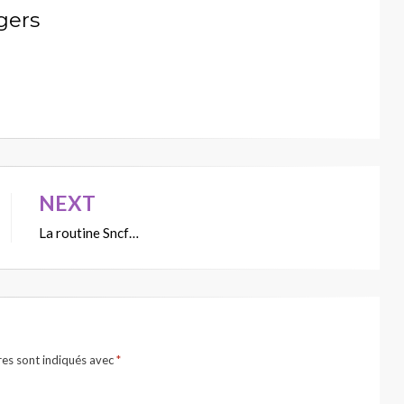
gers
NEXT
La routine Sncf…
res sont indiqués avec
*