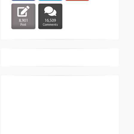
8,901
16,509
Post
Comments