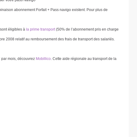
iser votre pass Navigo
binaison abonnement Forfait + Pass navigo existent. Pour plus de
ont éligibles à
la prime transport
(50% de l’abonnement pris en charge
e 2008 relatif au remboursement des frais de transport des salariés.
€ par mois, découvrez
Mobillico
. Cette aide régionale au transport de la