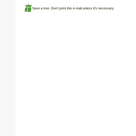
Save a tree. Don’t print this e-mail unless it’s necessary