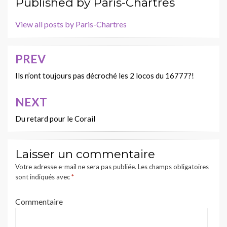
Published by
Paris-Chartres
View all posts by Paris-Chartres
PREV
Navigation
de
Ils n’ont toujours pas décroché les 2 locos du 16777?!
l’article
NEXT
Du retard pour le Corail
Laisser un commentaire
Votre adresse e-mail ne sera pas publiée.
Les champs obligatoires
sont indiqués avec
*
Commentaire