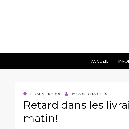
ACCUEIL
INFO
POSTED
13 JANVIER 2015
BY
PARIS-CHARTRES
ON
Retard dans les livr
matin!