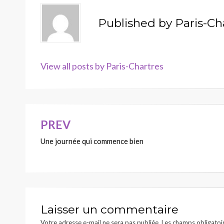
Published by
Paris-Ch
View all posts by Paris-Chartres
PREV
Navigation
Une journée qui commence bien
de
l’article
Laisser un commentaire
Votre adresse e-mail ne sera pas publiée.
Les champs obligatoi