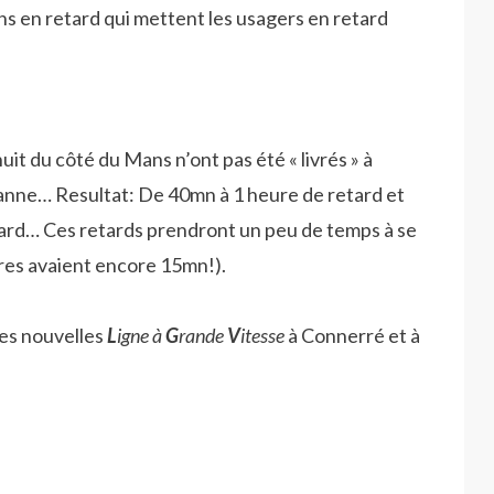
ins en retard qui mettent les usagers en retard
uit du côté du Mans n’ont pas été « livrés » à
anne… Resultat: De 40mn à 1 heure de retard et
 retard… Ces retards prendront un peu de temps à se
res avaient encore 15mn!).
les nouvelles
L
igne à
G
rande
V
itesse
à Connerré et à