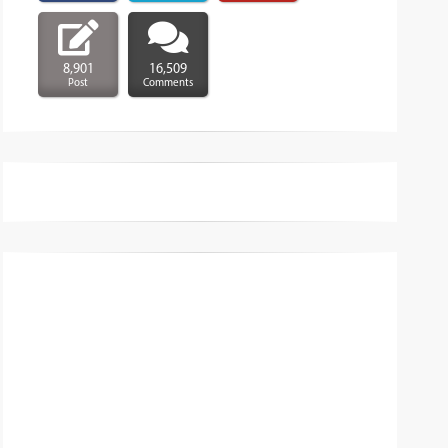
8,901
16,509
Post
Comments