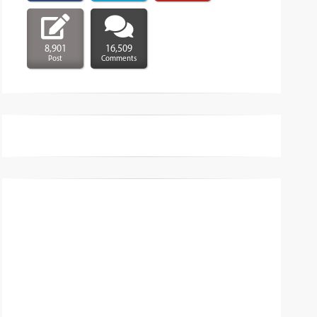
8,901
16,509
Post
Comments