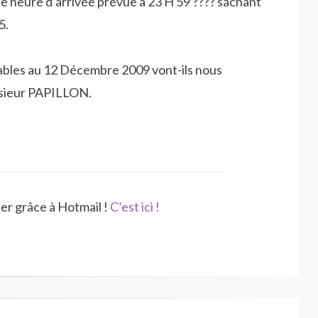
ne heure d’arrivée prévue à 23 H 59 ???? sachant
5.
cables au 12 Décembre 2009 vont-ils nous
onsieur PAPILLON.
ner grâce à Hotmail !
C’est ici !