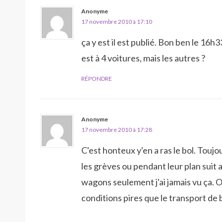
Anonyme
17 novembre 2010 à 17:10
ça y est il est publié. Bon ben le 16h
est à 4 voitures, mais les autres ?
RÉPONDRE
Anonyme
17 novembre 2010 à 17:28
C'est honteux y'en a ras le bol. Touj
les grèves ou pendant leur plan suit a
wagons seulement j'ai jamais vu ça. O
conditions pires que le transport de b