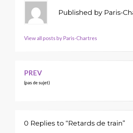
Published by
Paris-Ch
View all posts by Paris-Chartres
PREV
Navigation
(pas de sujet)
de
l’article
0 Replies to “Retards de train”