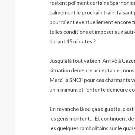
restent poliment certains Sparnonien
calmement le prochain train, faisan
pourraient eventuellement encore tr
telles conditions et imposer aux aut
durant 45 minutes ?
Jusqu'à là tout va bien. Arrivé à Gaze
situation demeure acceptable ; nou
Merci la SNCF pour ces charmants vo
un minimum et l'entente demeure cor
En revanche là où ça se guette, c'est
les gens montent… Et continuent de 
les quelques rambolitains sur le quai s