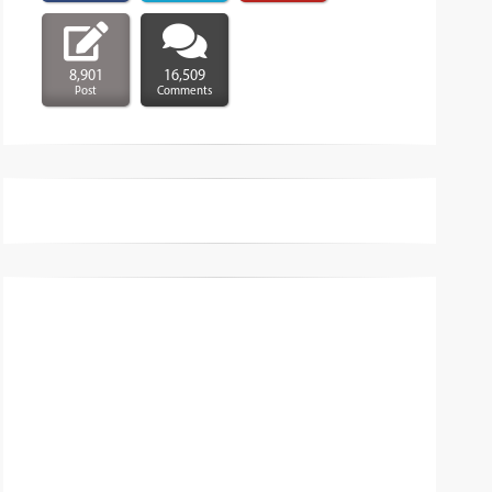
8,901
16,509
Post
Comments