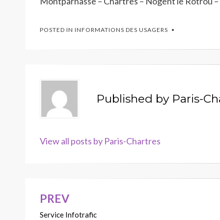
Montparnasse – Chartres – Nogent le Rotrou – 
POSTED IN
INFORMATIONS DES USAGERS
Published by
Paris-Ch
View all posts by Paris-Chartres
PREV
Navigation
Service Infotrafic
de