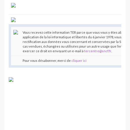
Vous recevez cette information TER parce que vous vous y êtes abonné,
application de la loi informatique et libertés du 6 janvier 1978, vous disp
rectification aux données vous concernant et conservées par la SNCF.
cas vendues, échangées ou utilisées pour un autre usage que l’envoi d
exercer ce droit en envoyant un e-mail à
tercentre@sncf.fr
.
Pour vous désabonner, merci de
cliquer ici