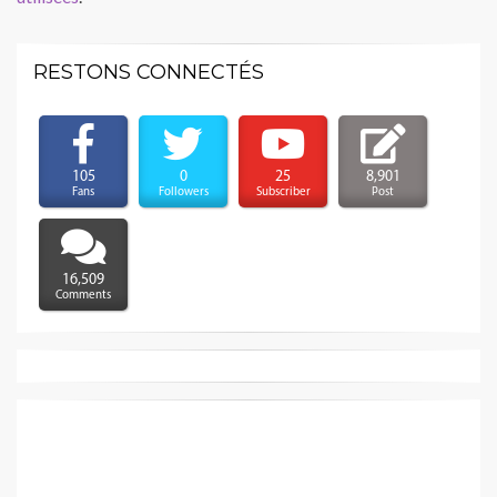
RESTONS CONNECTÉS
105
0
25
8,901
Fans
Followers
Subscriber
Post
16,509
Comments