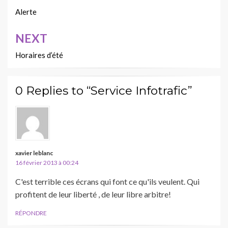
de
Alerte
l’article
NEXT
Horaires d’été
0 Replies to “Service Infotrafic”
xavier leblanc
16 février 2013 à 00:24
C'est terrible ces écrans qui font ce qu'ils veulent. Qui
profitent de leur liberté , de leur libre arbitre!
RÉPONDRE