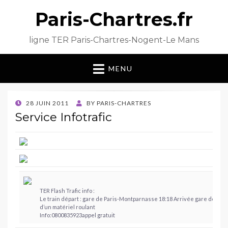
Paris-Chartres.fr
ligne TER Paris-Chartres-Nogent-Le Mans
MENU
POSTED
28 JUIN 2011
BY
PARIS-CHARTRES
ON
Service Infotrafic
TER Flash Trafic info :
Le train départ : gare de Paris-Montparnasse 18:18 Arrivée gare de Char
d’un matériel roulant
Info:0800835923appel gratuit