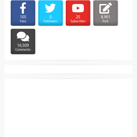
105
0
25
8,901
Fans
Followers
Subscriber
Post
16,509
Comments