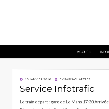
ACCUEIL
INFO
POSTED
10 JANVIER 2010
BY
PARIS-CHARTRES
ON
Service Infotrafic
Le train départ : gare de Le Mans 17:30 Arrivé