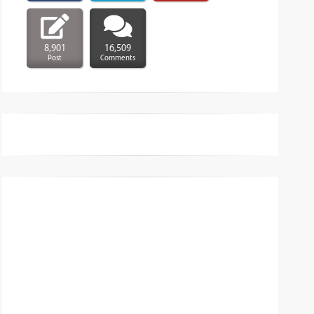
8,901
16,509
Post
Comments