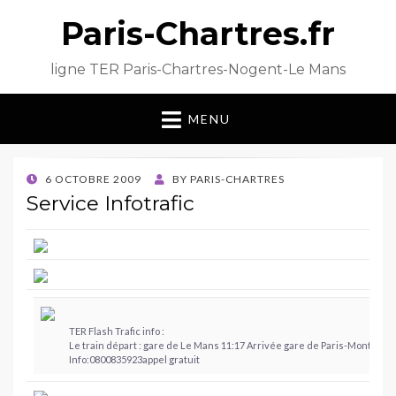
Paris-Chartres.fr
ligne TER Paris-Chartres-Nogent-Le Mans
MENU
POSTED
6 OCTOBRE 2009
BY
PARIS-CHARTRES
ON
Service Infotrafic
TER Flash Trafic info :
Le train départ : gare de Le Mans 11:17 Arrivée gare de Paris-Montparn
Info:0800835923appel gratuit