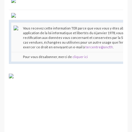
Vous recevez cette information TER parce que vous vous y êtes abonné,
application de la loi informatique et libertés du 6 janvier 1978, vous disp
rectification aux données vous concernant et conservées par la SNCF.
cas vendues, échangées ou utilisées pour un autre usage que l’envoi d
exercer ce droit en envoyant un e-mail à
tercentre@sncf.fr
.
Pour vous désabonner, merci de
cliquer ici