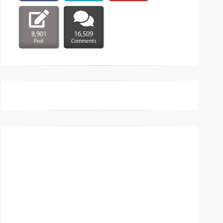
8,901
16,509
Post
Comments