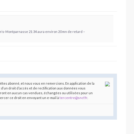
Paris-Montparnasse 21:34 aura environ 20 mn de retard –
êtes abonné, et nous vous en remercions. En application de la
z d’un droit d’accès et de rectification aux données vous
ront en aucun cas vendues, échangées ou utilisées pour un
xercer ce droit en envoyant un e-mail à
tercentre@sncf.fr
.