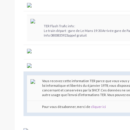
TER Flash Trafic info :
Le train départ : gare de Le Mans 19:30 Arrivée gare de 
Info:0800835923appel gratuit
Vous recevez cette information TER parce que vous vous y 
loi informatique et libertés du 6 janvier 1978, vous dispose
concernant et conservées par la SNCF. Ces données ne se
autre usage que l’envoi d’informations TER. Vous pouvez e
Pour vous désabonner, merci de
cliquer ici