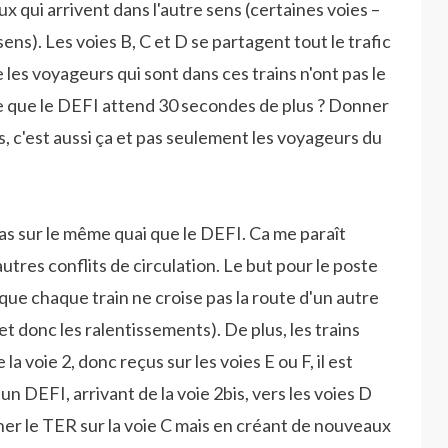
ceux qui arrivent dans l'autre sens (certaines voies –
ens). Les voies B, C et D se partagent tout le trafic
 les voyageurs qui sont dans ces trains n'ont pas le
xte que le DEFI attend 30 secondes de plus ? Donner
, c'est aussi ça et pas seulement les voyageurs du
pas sur le même quai que le DEFI. Ca me paraît
autres conflits de circulation. Le but pour le poste
e que chaque train ne croise pas la route d'un autre
et donc les ralentissements). De plus, les trains
 voie 2, donc reçus sur les voies E ou F, il est
 DEFI, arrivant de la voie 2bis, vers les voies D
ener le TER sur la voie C mais en créant de nouveaux