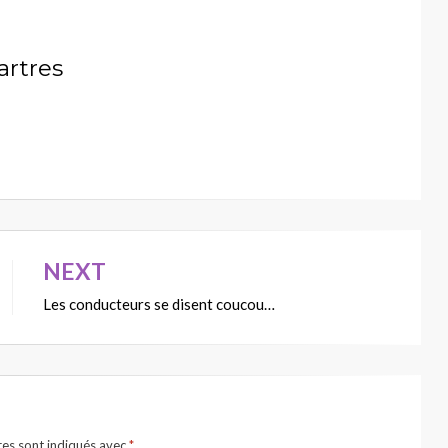
artres
NEXT
Les conducteurs se disent coucou…
res sont indiqués avec
*