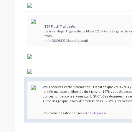
TER Flash Trafic info :
Le train départ : gare de Le Mans 12:59 Arrivée gare de P
train
Info:0800835923appel gratuit
Vous recevez cette information TER parce que vous vous y 
loi informatique et libertés du 6 janvier 1978, vous dispose
concernant et conservées par la SNCF. Ces données ne se
autre usage que l’envoi d’informations TER. Vous pouvez e
Pour vous désabonner, merci de
cliquer ici