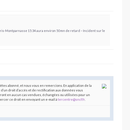
aris-Montparnasse 15:34 aura environ 50 mn de retard – Incident sur le
êtes abonné, et nous vous en remercions. En application de la
z d’un droit d’accès et de rectification aux données vous
ront en aucun cas vendues, échangées ou utilisées pour un
xercer ce droit en envoyant un e-mail à
tercentre@sncf.fr
.