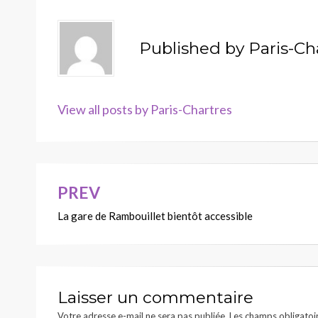
Published by
Paris-Ch
View all posts by Paris-Chartres
PREV
Navigation
La gare de Rambouillet bientôt accessible
de
l’article
Laisser un commentaire
Votre adresse e-mail ne sera pas publiée.
Les champs obligatoi