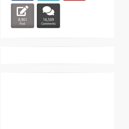
8,901
16,509
Post
Comments