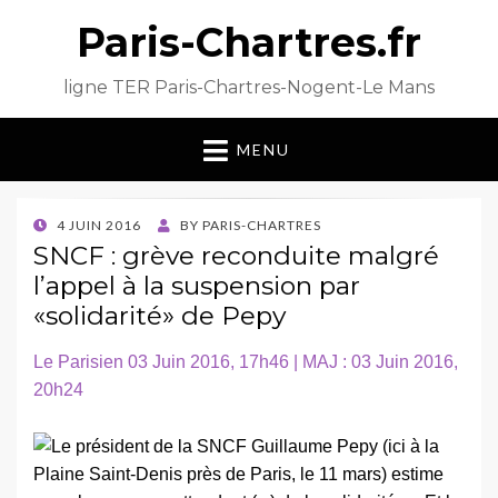
Paris-Chartres.fr
ligne TER Paris-Chartres-Nogent-Le Mans
MENU
POSTED
4 JUIN 2016
BY
PARIS-CHARTRES
ON
SNCF : grève reconduite malgré
l’appel à la suspension par
«solidarité» de Pepy
Le Parisien 03 Juin 2016, 17h46 | MAJ : 03 Juin 2016,
20h24