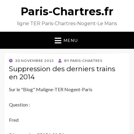
Paris-Chartres.fr
ligne TER Paris-Chartres-Nogent-Le Mans
MENU
POSTED
30 NOVEMBRE 2013
BY
PARIS-CHARTRES
ON
Suppression des derniers trains
en 2014
Sur le "Blog" Maligne-TER Nogent-Paris
Question :
Fred