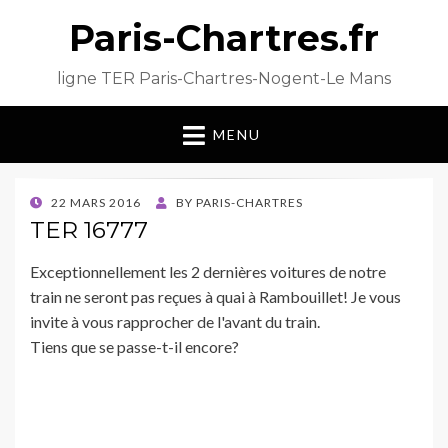
Paris-Chartres.fr
ligne TER Paris-Chartres-Nogent-Le Mans
MENU
POSTED
22 MARS 2016
BY
PARIS-CHARTRES
ON
TER 16777
Exceptionnellement les 2 dernières voitures de notre
train ne seront pas reçues à quai à Rambouillet! Je vous
invite à vous rapprocher de l'avant du train.
Tiens que se passe-t-il encore?