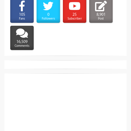
105
0
25
8,901
Fans
Followers
Subscriber
Post
16,509
Comments