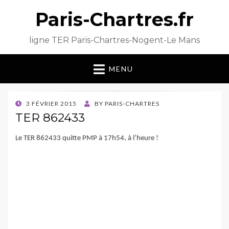
Paris-Chartres.fr
ligne TER Paris-Chartres-Nogent-Le Mans
MENU
POSTED
3 FÉVRIER 2015
BY
PARIS-CHARTRES
ON
TER 862433
Le TER 862433 quitte PMP à 17h54, à l’heure !