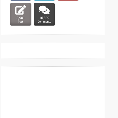
8,901
16,509
Post
Comments