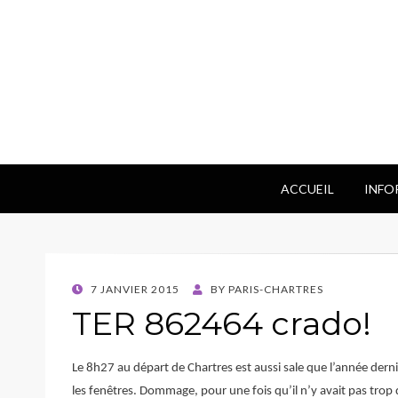
ACCUEIL
INFO
POSTED
7 JANVIER 2015
BY
PARIS-CHARTRES
ON
TER 862464 crado!
Le 8h27 au départ de Chartres est aussi sale que l’année derni
les fenêtres. Dommage, pour une fois qu’il n’y avait pas trop 