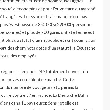
réquentation et vétusté de nombreuses lignes… Le
n souci d’économies et pour l’ouverture du marché
 étrangères. Les syndicats allemands n’ont pas
mployés est passé de 350 000 à 220 000 personnes
 personnes) et plus de 700 gares ont été fermées !
t plus du statut d’agent public et sont soumis aux
a part des cheminots dotés d’un statut à la Deutsche
total des employés.
 régional allemand a été totalement ouvert à la
urs privés contrôlent ce marché. Cette
tion du nombre de voyageurs et a permis la
m carré contre 57 en France. La Deutsche Bahn
idiens dans 11 pays européens ; et elle est