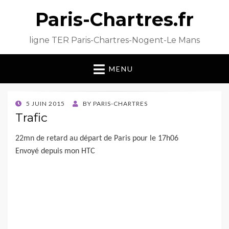
Paris-Chartres.fr
ligne TER Paris-Chartres-Nogent-Le Mans
MENU
POSTED
5 JUIN 2015
BY
PARIS-CHARTRES
ON
Trafic
22mn de retard au départ de Paris pour le 17h06
Envoyé depuis mon HTC