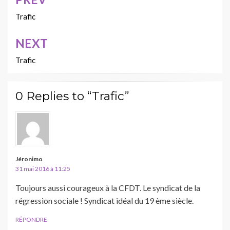
Navigation
de
Trafic
l’article
NEXT
Trafic
0 Replies to “Trafic”
Jéronimo
31 mai 2016 à 11:25
Toujours aussi courageux à la CFDT. Le syndicat de la
régression sociale ! Syndicat idéal du 19 ème siècle.
RÉPONDRE