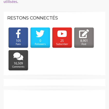
utilisées
.
RESTONS CONNECTÉS
105
0
25
8,901
Fans
Followers
Subscriber
Post
16,509
Comments