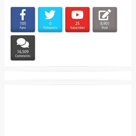
105
0
25
8,901
Fans
Followers
Subscriber
Post
16,509
Comments