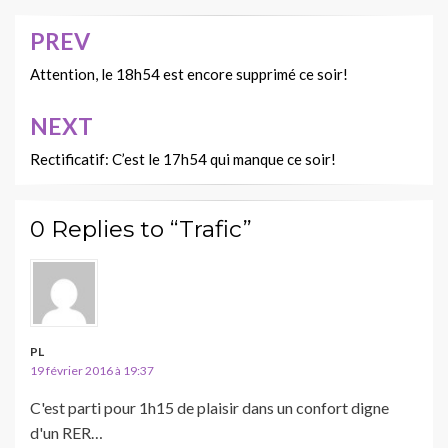
PREV
Navigation
de
Attention, le 18h54 est encore supprimé ce soir!
l’article
NEXT
Rectificatif: C’est le 17h54 qui manque ce soir!
0 Replies to “Trafic”
PL
19 février 2016 à 19:37
C'est parti pour 1h15 de plaisir dans un confort digne
d'un RER…