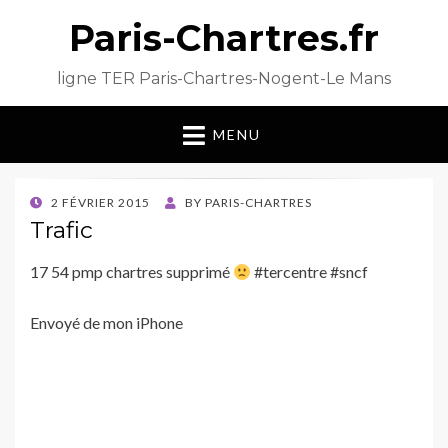
Paris-Chartres.fr
ligne TER Paris-Chartres-Nogent-Le Mans
MENU
POSTED
2 FÉVRIER 2015
BY
PARIS-CHARTRES
ON
Trafic
17 54 pmp chartres supprimé
#tercentre #sncf
Envoyé de mon iPhone