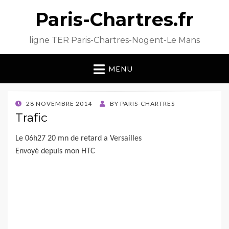
Paris-Chartres.fr
ligne TER Paris-Chartres-Nogent-Le Mans
MENU
POSTED
28 NOVEMBRE 2014
BY
PARIS-CHARTRES
ON
Trafic
Le 06h27 20 mn de retard a Versailles
Envoyé depuis mon HTC