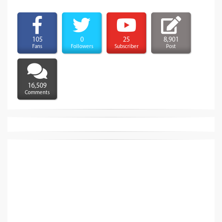
105
0
25
8,901
Fans
Followers
Subscriber
Post
16,509
Comments