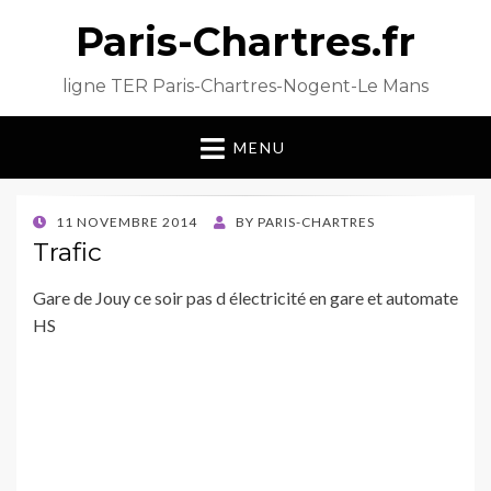
Paris-Chartres.fr
ligne TER Paris-Chartres-Nogent-Le Mans
MENU
POSTED
11 NOVEMBRE 2014
BY
PARIS-CHARTRES
ON
Trafic
Gare de Jouy ce soir pas d électricité en gare et automate
HS