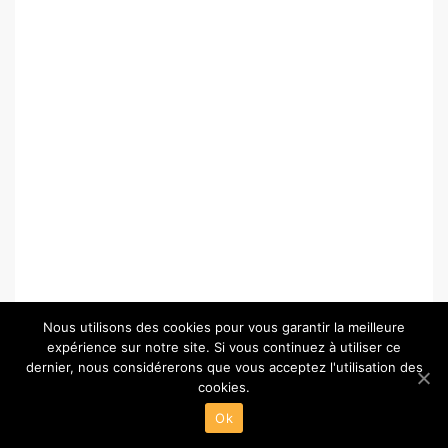
Nous utilisons des cookies pour vous garantir la meilleure
expérience sur notre site. Si vous continuez à utiliser ce
dernier, nous considérerons que vous acceptez l'utilisation des
cookies.
© Copyright 2026 –
Paris-Chartres.fr
Ok
Wisteria Theme by
WPFriendship
⋅
Powered by
WordPress