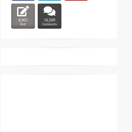
8,901
16,509
Post
Comments