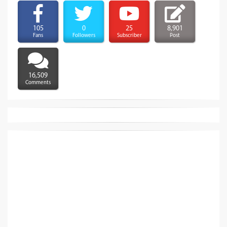
105
0
25
8,901
Fans
Followers
Subscriber
Post
16,509
Comments