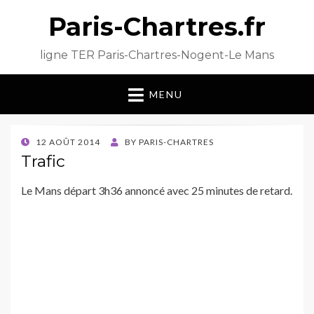
Paris-Chartres.fr
ligne TER Paris-Chartres-Nogent-Le Mans
MENU
POSTED
12 AOÛT 2014
BY
PARIS-CHARTRES
ON
Trafic
Le Mans départ 3h36 annoncé avec 25 minutes de retard.