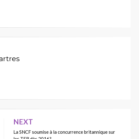
artres
NEXT
La SNCF soumise à la concurrence britannique sur
les TER dès 2016?