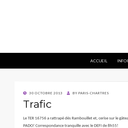
ACCUEIL
INFO
POSTED
30 OCTOBRE 2013
BY
PARIS-CHARTRES
ON
Trafic
Le TER 16756 a rattrapé dès Rambouillet et, cerise sur le gâte
PADO! Correspondance tranquille avec le DEFI de 8h55!