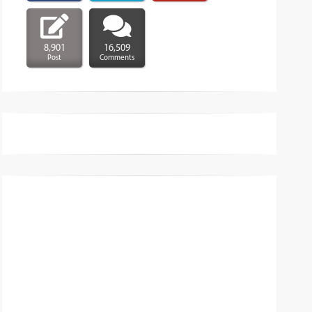
8,901
16,509
Post
Comments