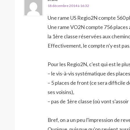
18 décembre 2014 à 16:32
Une rame US Regio2N compte 560 pla
Une rame VO2N compte 756 places ass
la 1ère classe réservées aux chemino
Effectivement, le compte n'y est pas
Pour les Regio2N, c'est qui est le plu
– le vis-à-vis systématique des places 
– 5 places de front (ce sera difficile
ses voisins),
– pas de 1ère classe (où vont s'assoi
Bref, on a un peu l'impression de rev
Quoique, puisque qu'on revient aussi