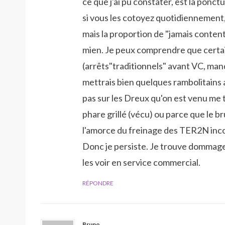
ce que j'ai pu constater, est la ponct
si vous les cotoyez quotidiennement, j
mais la proportion de "jamais content
mien. Je peux comprendre que certa
(arrêts"traditionnels" avant VC, manq
mettrais bien quelques rambolitains a
pas sur les Dreux qu'on est venu me 
phare grillé (vécu) ou parce que le b
l'amorce du freinage des TER2N inc
Donc je persiste. Je trouve dommag
les voir en service commercial.
RÉPONDRE
Bruno