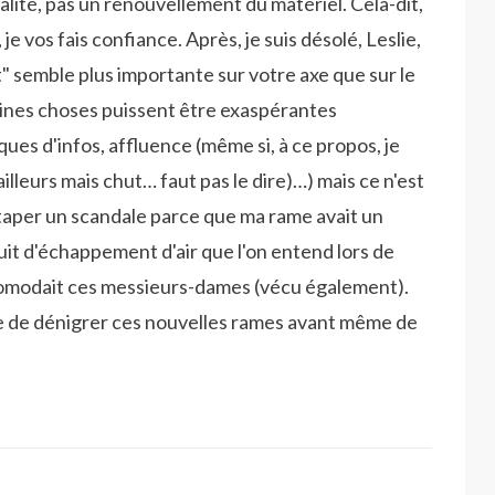
ualité, pas un renouvellement du matériel. Cela-dit,
e vos fais confiance. Après, je suis désolé, Leslie,
" semble plus importante sur votre axe que sur le
ines choses puissent être exaspérantes
ues d'infos, affluence (même si, à ce propos, je
illeurs mais chut… faut pas le dire)…) mais ce n'est
taper un scandale parce que ma rame avait un
ruit d'échappement d'air que l'on entend lors de
omodait ces messieurs-dames (vécu également).
e de dénigrer ces nouvelles rames avant même de