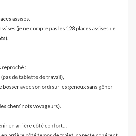
ces assises.
ises (je ne compte pas les 128 places assises de
ts).
.
s reproché :
(pas de tablette de travail),
 de bosser avec son ordi sur les genoux sans gêner
r les cheminots voyageurs).
enir en arrière côté confort…
 en arrière côté temps de trajet, ça reste cohérent