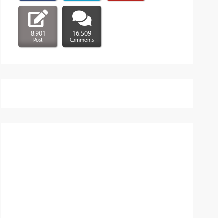
8,901
16,509
Post
Comments