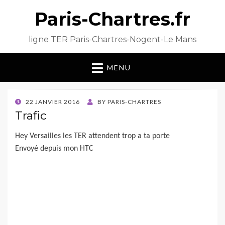
Paris-Chartres.fr
ligne TER Paris-Chartres-Nogent-Le Mans
MENU
POSTED
22 JANVIER 2016
BY
PARIS-CHARTRES
ON
Trafic
Hey Versailles les TER attendent trop a ta porte
Envoyé depuis mon HTC