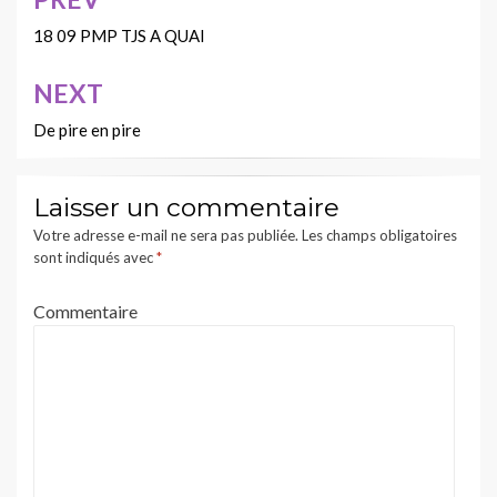
Navigation
de
18 09 PMP TJS A QUAI
l’article
NEXT
De pire en pire
Laisser un commentaire
Votre adresse e-mail ne sera pas publiée.
Les champs obligatoires
sont indiqués avec
*
Commentaire