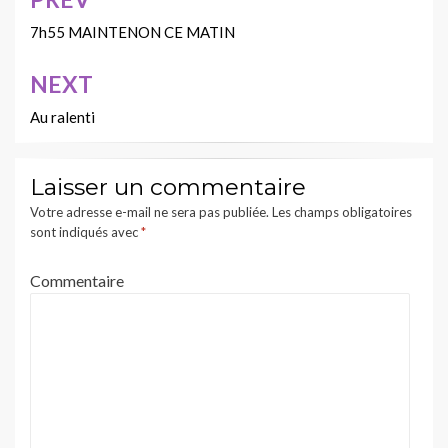
Navigation
de
7h55 MAINTENON CE MATIN
l’article
NEXT
Au ralenti
Laisser un commentaire
Votre adresse e-mail ne sera pas publiée.
Les champs obligatoires
sont indiqués avec
*
Commentaire