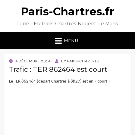
Paris-Chartres.fr
ligne TER Paris-Chartres-Nogent-Le Mans
MENU
POSTED
4 DÉCEMBRE 2014
BY
PARIS-CHARTRES
ON
Trafic : TER 862464 est court
Le TER 862464 (départ Chartres à 8h27) est en « court »