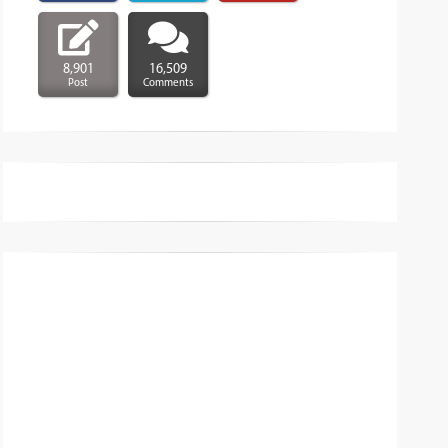
8,901
16,509
Post
Comments