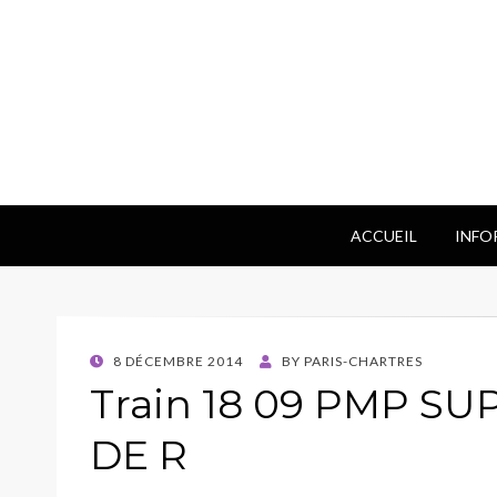
ACCUEIL
INFO
POSTED
8 DÉCEMBRE 2014
BY
PARIS-CHARTRES
ON
Train 18 09 PMP S
DE R