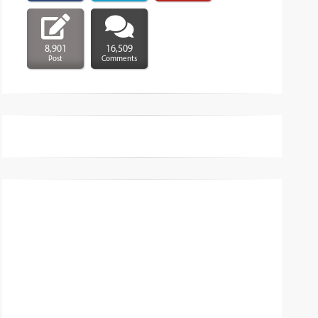
8,901
16,509
Post
Comments