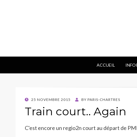
ACCUEIL
INFO
POSTED
25 NOVEMBRE 2015
BY
PARIS-CHARTRES
ON
Train court.. Again
C'est encore un regio2n court au départ de PMP