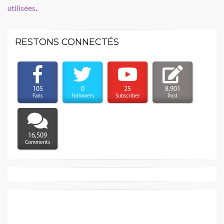
utilisées
.
RESTONS CONNECTÉS
105
0
25
8,901
Fans
Followers
Subscriber
Post
16,509
Comments