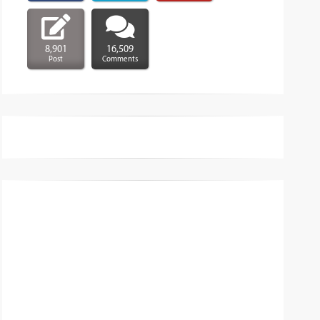
8,901
16,509
Post
Comments