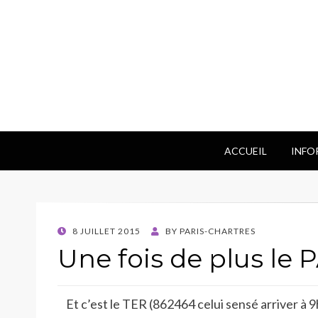
ACCUEIL
INFO
POSTED
8 JUILLET 2015
BY
PARIS-CHARTRES
ON
Une fois de plus le 
Et c’est le TER (862464 celui sensé arriver à 9