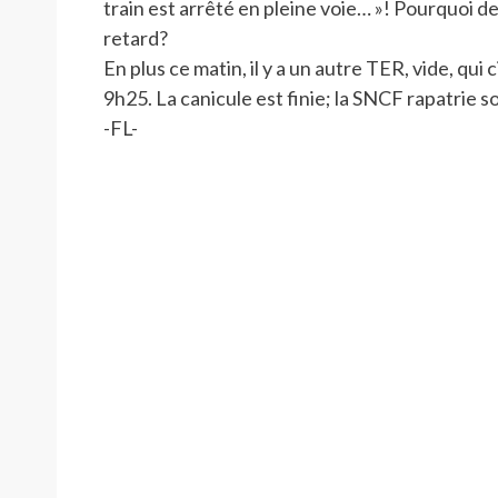
train est arrêté en pleine voie… »! Pourquoi devr
retard?
En plus ce matin, il y a un autre TER, vide, qui 
9h25. La canicule est finie; la SNCF rapatrie s
-FL-