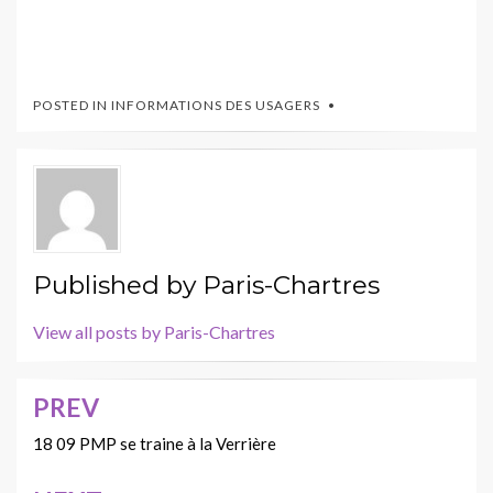
POSTED IN
INFORMATIONS DES USAGERS
Published by
Paris-Chartres
View all posts by Paris-Chartres
PREV
Navigation
de
18 09 PMP se traine à la Verrière
l’article