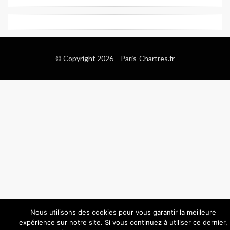
© Copyright 2026 –
Paris-Chartres.fr
Wisteria Theme by
WPFriendship
⋅
Powered by
WordPress
Nous utilisons des cookies pour vous garantir la meilleure
expérience sur notre site. Si vous continuez à utiliser ce dernier,