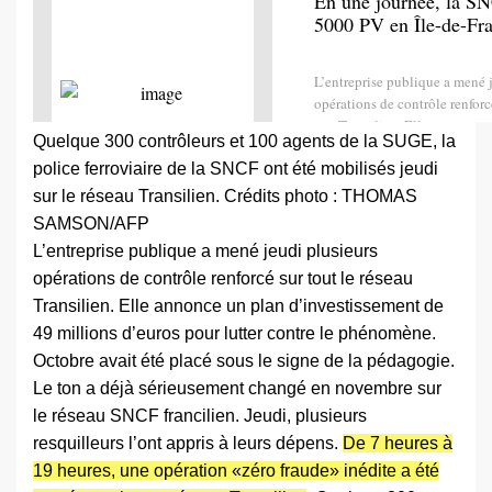
En une journée, la S
5000 PV en Île-de-Fr
L’entreprise publique a mené 
opérations de contrôle renforcé
eau Transilien. Elle annonce 
Quelque 300 contrôleurs et 100 agents de la SUGE, la
issement de 49 millions d’e…
police ferroviaire de la SNCF ont été mobilisés jeudi
Afficher sur
www.lefigaro.fr
sur le réseau Transilien.
Crédits photo : THOMAS
SAMSON/AFP
L’entreprise publique a mené jeudi plusieurs
opérations de contrôle renforcé sur tout le réseau
Transilien. Elle annonce un plan d’investissement de
49 millions d’euros pour lutter contre le phénomène.
Octobre avait été placé sous le signe de la pédagogie.
Le ton a déjà sérieusement changé en novembre sur
le réseau SNCF francilien. Jeudi, plusieurs
resquilleurs l’ont appris à leurs dépens.
De 7 heures à
19 heures, une opération «zéro fraude» inédite a été