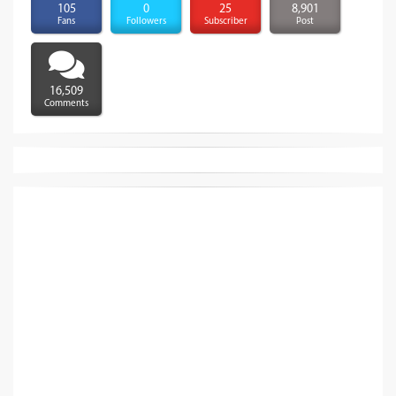
105
0
25
8,901
Fans
Followers
Subscriber
Post
16,509
Comments