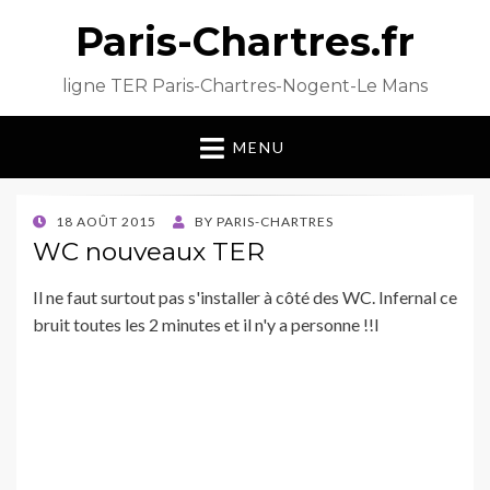
Paris-Chartres.fr
ligne TER Paris-Chartres-Nogent-Le Mans
MENU
POSTED
18 AOÛT 2015
BY
PARIS-CHARTRES
ON
WC nouveaux TER
Il ne faut surtout pas s'installer à côté des WC. Infernal ce
bruit toutes les 2 minutes et il n'y a personne !!l