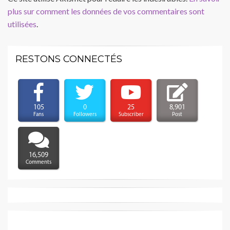
plus sur comment les données de vos commentaires sont
utilisées
.
RESTONS CONNECTÉS
105
0
25
8,901
Fans
Followers
Subscriber
Post
16,509
Comments