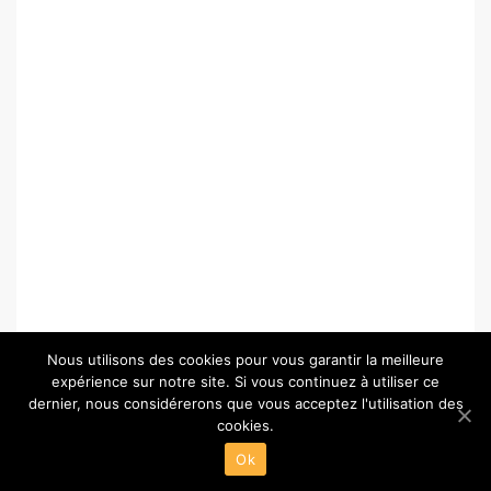
Nous utilisons des cookies pour vous garantir la meilleure
expérience sur notre site. Si vous continuez à utiliser ce
dernier, nous considérerons que vous acceptez l'utilisation des
cookies.
© Copyright 2026 –
Paris-Chartres.fr
Ok
Wisteria Theme by
WPFriendship
⋅
Powered by
WordPress