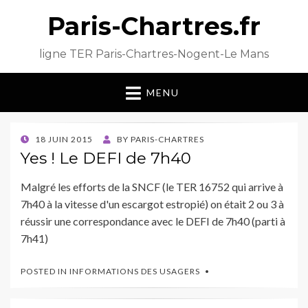
Paris-Chartres.fr
ligne TER Paris-Chartres-Nogent-Le Mans
MENU
POSTED
18 JUIN 2015
BY
PARIS-CHARTRES
ON
Yes ! Le DEFI de 7h40
Malgré les efforts de la SNCF (le TER 16752 qui arrive à
7h40 à la vitesse d'un escargot estropié) on était 2 ou 3 à
réussir une correspondance avec le DEFI de 7h40 (parti à
7h41)
POSTED IN
INFORMATIONS DES USAGERS