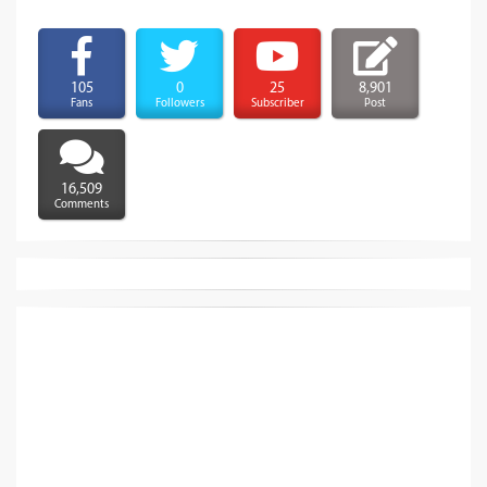
105
0
25
8,901
Fans
Followers
Subscriber
Post
16,509
Comments